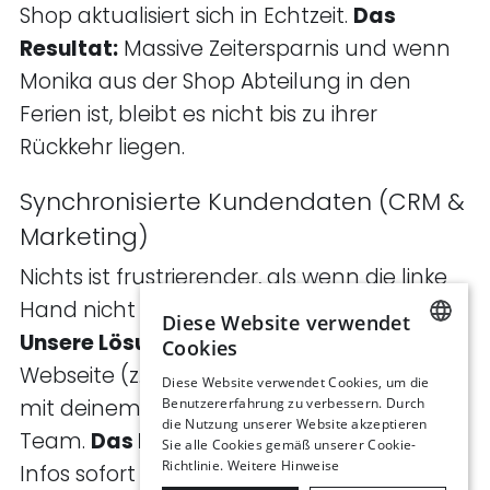
Shop aktualisiert sich in Echtzeit.
Das
Resultat:
Massive Zeitersparnis und wenn
Monika aus der Shop Abteilung in den
Ferien ist, bleibt es nicht bis zu ihrer
Rückkehr liegen.
Synchronisierte Kundendaten (CRM &
Marketing)
Nichts ist frustrierender, als wenn die linke
Hand nicht weiss, was die rechte tut.
Diese Website verwendet
Unsere Lösung:
Wir verbinden deine
Cookies
GERMAN
Webseite (z.B. Leads oder Support) direkt
Diese Website verwendet Cookies, um die
mit deinem CRM. Das Gehirn für dein Sales
Benutzererfahrung zu verbessern. Durch
ENGLISH
die Nutzung unserer Website akzeptieren
Team.
Das Resultat:
Dein Team hat alle
Sie alle Cookies gemäß unserer Cookie-
Richtlinie.
Weitere Hinweise
Infos sofort griffbereit, ohne mühsame