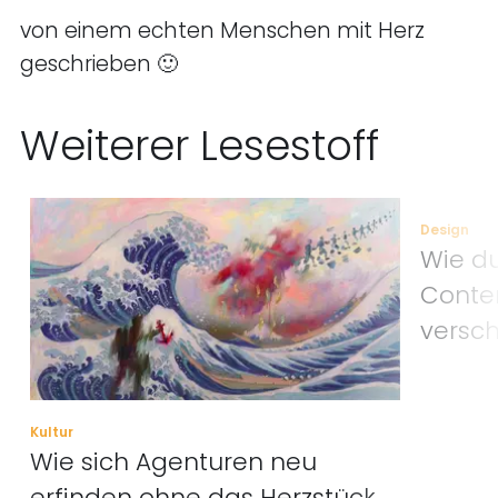
von einem echten Menschen mit Herz
geschrieben 🙂
Weiterer Lesestoff
Kultur
Design
Wie sich Agenturen neu
Wie du
erfinden ohne das Herzstück
Conten