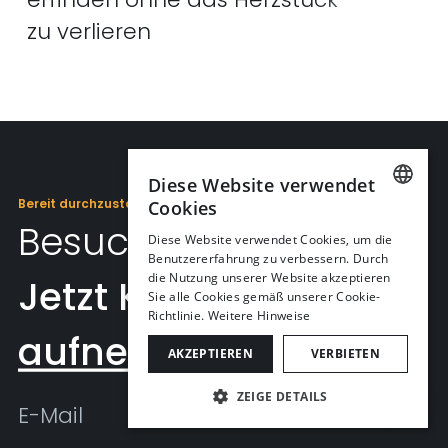
zu verlieren
versc
Diese Website verwendet
Bereit durchzustarten?
Cookies
Besuche uns auf ein
🍧
GERMAN
Diese Website verwendet Cookies, um die
Benutzererfahrung zu verbessern. Durch
ENGLISH
die Nutzung unserer Website akzeptieren
Jetzt Kontakt
Sie alle Cookies gemäß unserer Cookie-
Richtlinie.
Weitere Hinweise
aufnehmen
AKZEPTIEREN
VERBIETEN
ZEIGE DETAILS
UNBEDINGT NOTWENDIGE